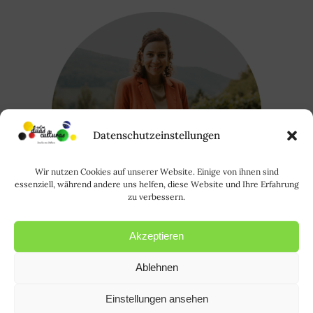
Datenschutzeinstellungen
Wir nutzen Cookies auf unserer Website. Einige von ihnen sind
essenziell, während andere uns helfen, diese Website und Ihre Erfahrung
zu verbessern.
Akzeptieren
Oi, eu sou a Rode. Saiba mais sobre
Ablehnen
mim
AQUI
. | Hallo, ich bin Rode und
Einstellungen ansehen
HIER
erfahrt ihr mehr über mich.