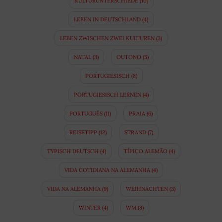
KULTURUNTERSCHIEDE
(10)
LEBEN IN DEUTSCHLAND
(4)
LEBEN ZWISCHEN ZWEI KULTUREN
(3)
NATAL
(3)
OUTONO
(5)
PORTUGIESISCH
(8)
PORTUGIESISCH LERNEN
(4)
PORTUGUÊS
(11)
PRAIA
(6)
REISETIPP
(12)
STRAND
(7)
TYPISCH DEUTSCH
(4)
TÍPICO ALEMÃO
(4)
VIDA COTIDIANA NA ALEMANHA
(4)
VIDA NA ALEMANHA
(9)
WEIHNACHTEN
(3)
WINTER
(4)
WM
(8)