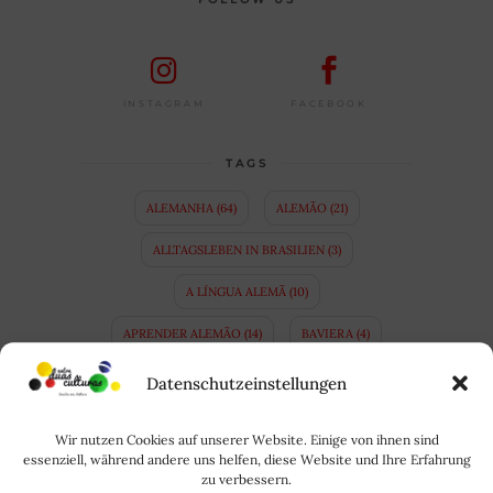
FACEBOOK
INSTAGRAM
TAGS
ALEMANHA
(64)
ALEMÃO
(21)
ALLTAGSLEBEN IN BRASILIEN
(3)
A LÍNGUA ALEMÃ
(10)
APRENDER ALEMÃO
(14)
BAVIERA
(4)
BAYERN
(4)
BINATIONALE EHE
(3)
Datenschutzeinstellungen
BRASIL
(35)
BRASILIEN
(34)
Wir nutzen Cookies auf unserer Website. Einige von ihnen sind
CASAMENTO BINACIONAL
(5)
COPA
(8)
essenziell, während andere uns helfen, diese Website und Ihre Erfahrung
zu verbessern.