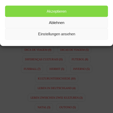
COSTUMES ALEMÃES
(5)
Akzeptieren
COSTUMES BRASILEIROS
(4)
DEUTSCH
(15)
DEUTSCHE GEWOHNHEITEN
(5)
Ablehnen
DEUTSCHE SPRACHE
(5)
DEUTSCHLAND
(47)
Einstellungen ansehen
DEUTSCH LERNEN
(12)
DICA DE PASSEIO
(4)
DICA DE VIAGEM
(9)
DICAS DE VIAGEM
(5)
DIFERENÇAS CULTURAIS
(11)
FUTEBOL
(8)
FUSSBALL
(7)
HERBST
(5)
INVERNO
(5)
KULTURUNTERSCHIEDE
(10)
LEBEN IN DEUTSCHLAND
(4)
LEBEN ZWISCHEN ZWEI KULTUREN
(3)
NATAL
(3)
OUTONO
(5)