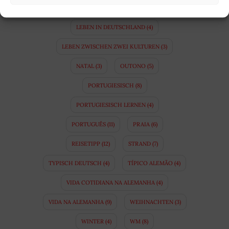
KULTURUNTERSCHIEDE
(10)
LEBEN IN DEUTSCHLAND
(4)
LEBEN ZWISCHEN ZWEI KULTUREN
(3)
NATAL
(3)
OUTONO
(5)
PORTUGIESISCH
(8)
PORTUGIESISCH LERNEN
(4)
PORTUGUÊS
(11)
PRAIA
(6)
REISETIPP
(12)
STRAND
(7)
TYPISCH DEUTSCH
(4)
TÍPICO ALEMÃO
(4)
VIDA COTIDIANA NA ALEMANHA
(4)
VIDA NA ALEMANHA
(9)
WEIHNACHTEN
(3)
WINTER
(4)
WM
(8)