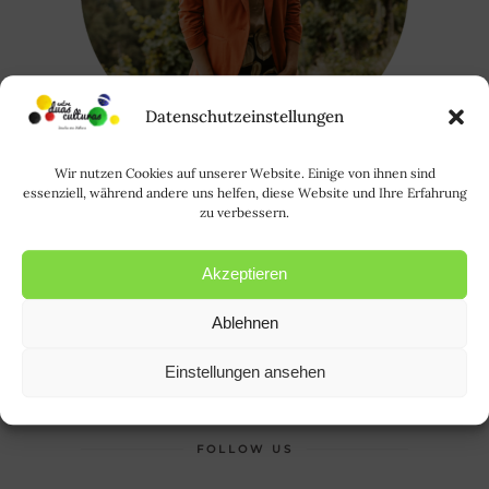
Datenschutzeinstellungen
Wir nutzen Cookies auf unserer Website. Einige von ihnen sind
essenziell, während andere uns helfen, diese Website und Ihre Erfahrung
zu verbessern.
Oi, eu sou a Rode. Saiba mais sobre
mim
AQUI
. | Hallo, ich bin Rode und
Akzeptieren
HIER
erfahrt ihr mehr über mich.
Ablehnen
Suchen
Einstellungen ansehen
nach:
FOLLOW US