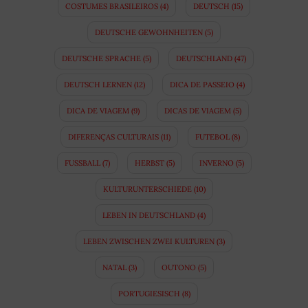
COSTUMES BRASILEIROS
(4)
DEUTSCH
(15)
DEUTSCHE GEWOHNHEITEN
(5)
DEUTSCHE SPRACHE
(5)
DEUTSCHLAND
(47)
DEUTSCH LERNEN
(12)
DICA DE PASSEIO
(4)
DICA DE VIAGEM
(9)
DICAS DE VIAGEM
(5)
DIFERENÇAS CULTURAIS
(11)
FUTEBOL
(8)
FUSSBALL
(7)
HERBST
(5)
INVERNO
(5)
KULTURUNTERSCHIEDE
(10)
LEBEN IN DEUTSCHLAND
(4)
LEBEN ZWISCHEN ZWEI KULTUREN
(3)
NATAL
(3)
OUTONO
(5)
PORTUGIESISCH
(8)