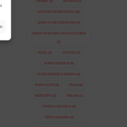
HERBST
(5)
INVERNO
(5)
nd
KULTURUNTERSCHIEDE
(10)
LEBEN IN DEUTSCHLAND
(4)
en
LEBEN ZWISCHEN ZWEI KULTUREN
(3)
NATAL
(3)
OUTONO
(5)
PORTUGIESISCH
(8)
PORTUGIESISCH LERNEN
(4)
PORTUGUÊS
(11)
PRAIA
(6)
REISETIPP
(12)
STRAND
(7)
TYPISCH DEUTSCH
(4)
TÍPICO ALEMÃO
(4)