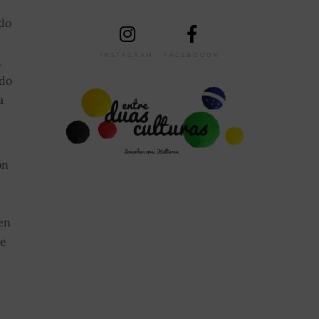
 do
INSTAGRAM
FACEBOOOK
.
 do
a
on
en
te