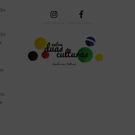
 do
INSTAGRAM
FACEBOOOK
.
 do
a
on
en
te