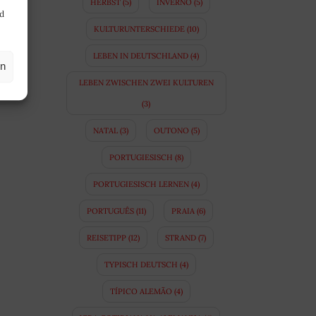
HERBST
(5)
INVERNO
(5)
nd
KULTURUNTERSCHIEDE
(10)
LEBEN IN DEUTSCHLAND
(4)
en
LEBEN ZWISCHEN ZWEI KULTUREN
(3)
NATAL
(3)
OUTONO
(5)
PORTUGIESISCH
(8)
PORTUGIESISCH LERNEN
(4)
PORTUGUÊS
(11)
PRAIA
(6)
REISETIPP
(12)
STRAND
(7)
TYPISCH DEUTSCH
(4)
TÍPICO ALEMÃO
(4)