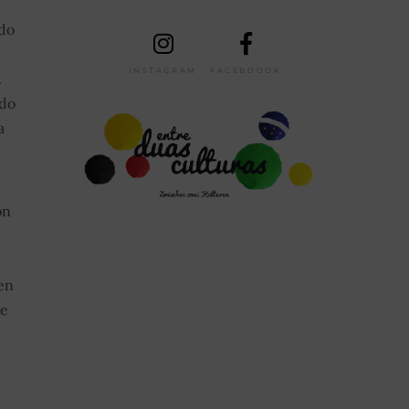
 do
INSTAGRAM
FACEBOOOK
.
 do
a
on
en
te