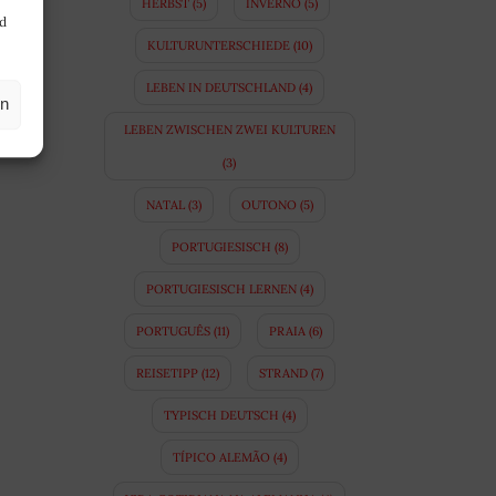
HERBST
(5)
INVERNO
(5)
nd
KULTURUNTERSCHIEDE
(10)
LEBEN IN DEUTSCHLAND
(4)
en
LEBEN ZWISCHEN ZWEI KULTUREN
(3)
NATAL
(3)
OUTONO
(5)
PORTUGIESISCH
(8)
PORTUGIESISCH LERNEN
(4)
PORTUGUÊS
(11)
PRAIA
(6)
REISETIPP
(12)
STRAND
(7)
TYPISCH DEUTSCH
(4)
TÍPICO ALEMÃO
(4)