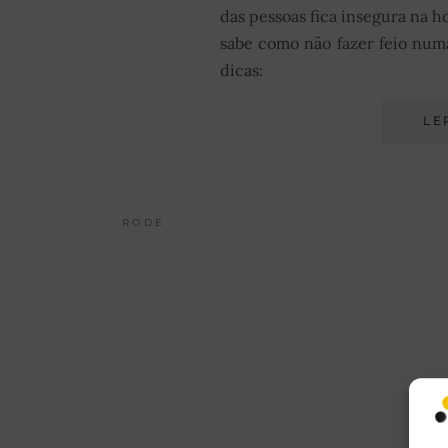
das pessoas fica insegura na ho
sabe como não fazer feio numa
dicas:
LE
RODE