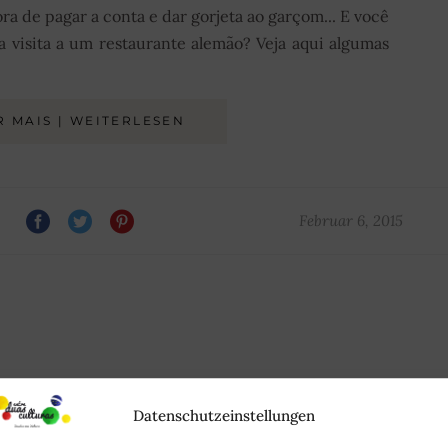
ra de pagar a conta e dar gorjeta ao garçom... E você
 visita a um restaurante alemão? Veja aqui algumas
R MAIS | WEITERLESEN
Februar 6, 2015
Datenschutzeinstellungen