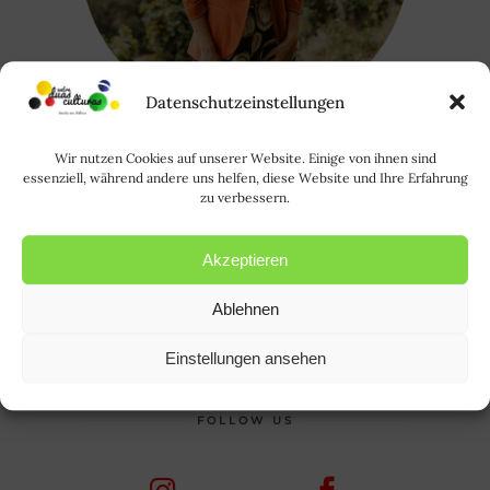
Datenschutzeinstellungen
Wir nutzen Cookies auf unserer Website. Einige von ihnen sind
essenziell, während andere uns helfen, diese Website und Ihre Erfahrung
Oi, eu sou a Rode. Saiba mais sobre
zu verbessern.
mim
AQUI
. | Hallo, ich bin Rode und
HIER
erfahrt ihr mehr über mich.
Akzeptieren
Ablehnen
Suchen
nach:
Einstellungen ansehen
FOLLOW US