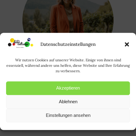
Datenschutzeinstellungen
Wir nutzen Cookies auf unserer Website. Einige von ihnen sind
essenziell, während andere uns helfen, diese Website und Ihre Erfahrung
zu verbessern.
Oi, eu sou a Rode. Saiba mais sobre
Akzeptieren
mim
AQUI
. | Hallo, ich bin Rode und
HIER
erfahrt ihr mehr über mich.
Ablehnen
Einstellungen ansehen
Suchen
nach: