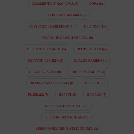
CASAMENTO BINACIONAL
(5)
COPA
(8)
COSTUMES ALEMÃES
(5)
COSTUMES BRASILEIROS
(4)
DEUTSCH
(15)
DEUTSCHE GEWOHNHEITEN
(5)
DEUTSCHE SPRACHE
(5)
DEUTSCHLAND
(47)
DEUTSCH LERNEN
(12)
DICA DE PASSEIO
(4)
DICA DE VIAGEM
(9)
DICAS DE VIAGEM
(5)
DIFERENÇAS CULTURAIS
(11)
FUTEBOL
(8)
FUSSBALL
(7)
HERBST
(5)
INVERNO
(5)
KULTURUNTERSCHIEDE
(10)
LEBEN IN DEUTSCHLAND
(4)
LEBEN ZWISCHEN ZWEI KULTUREN
(3)