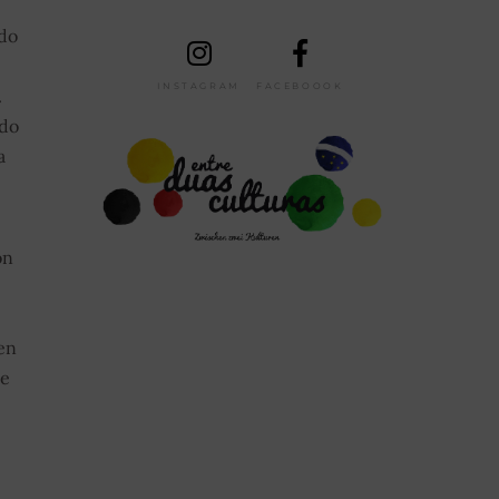
 do
INSTAGRAM
FACEBOOOK
.
 do
a
on
en
te