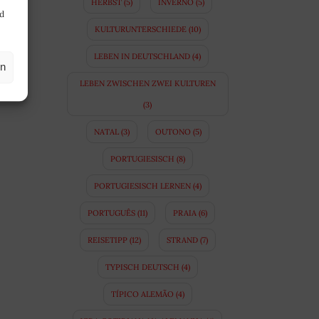
HERBST
(5)
INVERNO
(5)
nd
KULTURUNTERSCHIEDE
(10)
LEBEN IN DEUTSCHLAND
(4)
en
LEBEN ZWISCHEN ZWEI KULTUREN
(3)
NATAL
(3)
OUTONO
(5)
PORTUGIESISCH
(8)
PORTUGIESISCH LERNEN
(4)
PORTUGUÊS
(11)
PRAIA
(6)
REISETIPP
(12)
STRAND
(7)
TYPISCH DEUTSCH
(4)
TÍPICO ALEMÃO
(4)