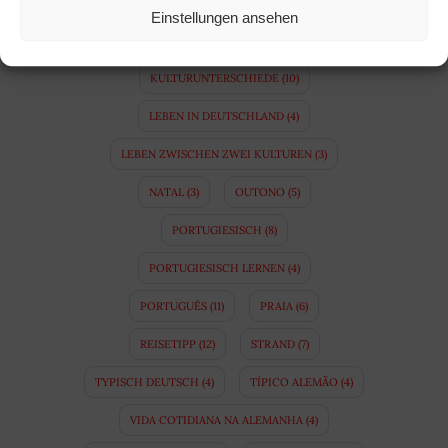
DIFERENÇAS CULTURAIS
(11)
FUTEBOL
(8)
Einstellungen ansehen
FUSSBALL
(7)
HERBST
(5)
INVERNO
(5)
KULTURUNTERSCHIEDE
(10)
LEBEN IN DEUTSCHLAND
(4)
LEBEN ZWISCHEN ZWEI KULTUREN
(3)
NATAL
(3)
OUTONO
(5)
PORTUGIESISCH
(8)
PORTUGIESISCH LERNEN
(4)
PORTUGUÊS
(11)
PRAIA
(6)
REISETIPP
(12)
STRAND
(7)
TYPISCH DEUTSCH
(4)
TÍPICO ALEMÃO
(4)
VIDA COTIDIANA NA ALEMANHA
(4)