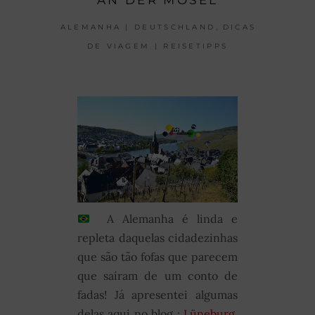
AN DER MOSEL
,
ALEMANHA | DEUTSCHLAND
DICAS
DE VIAGEM | REISETIPPS
A Alemanha é linda e
repleta daquelas cidadezinhas
que são tão fofas que parecem
que saíram de um conto de
fadas! Já apresentei algumas
delas aqui no blog :
Lüneburg
,