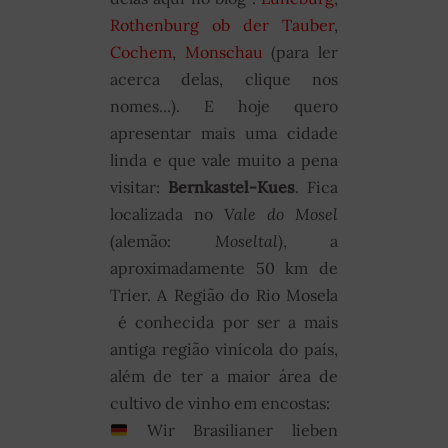
Rothenburg ob der Tauber
,
Cochem
,
Monschau
(para ler
acerca delas, clique nos
nomes...). E hoje quero
apresentar mais uma cidade
linda e que vale muito a pena
visitar:
Bernkastel-Kues
. Fica
localizada no
Vale do Mosel
(alemão:
Moseltal
), a
aproximadamente 50 km de
Trier. A Região do Rio Mosela
é conhecida por ser a mais
antiga região vinícola do país,
além de ter a maior área de
cultivo de vinho em encostas:
Wir Brasilianer lieben