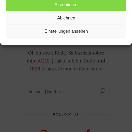
Akzeptieren
Ablehnen
Einstellungen ansehen
Oi, eu sou a Rode. Saiba mais sobre
mim
AQUI
. | Hallo, ich bin Rode und
HIER
erfahrt ihr mehr über mich.
Suchen
nach:
FOLLOW US