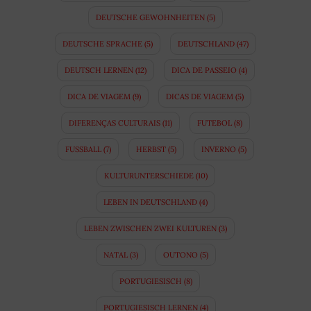
DEUTSCHE GEWOHNHEITEN
(5)
DEUTSCHE SPRACHE
(5)
DEUTSCHLAND
(47)
DEUTSCH LERNEN
(12)
DICA DE PASSEIO
(4)
DICA DE VIAGEM
(9)
DICAS DE VIAGEM
(5)
DIFERENÇAS CULTURAIS
(11)
FUTEBOL
(8)
FUSSBALL
(7)
HERBST
(5)
INVERNO
(5)
KULTURUNTERSCHIEDE
(10)
LEBEN IN DEUTSCHLAND
(4)
LEBEN ZWISCHEN ZWEI KULTUREN
(3)
NATAL
(3)
OUTONO
(5)
PORTUGIESISCH
(8)
PORTUGIESISCH LERNEN
(4)