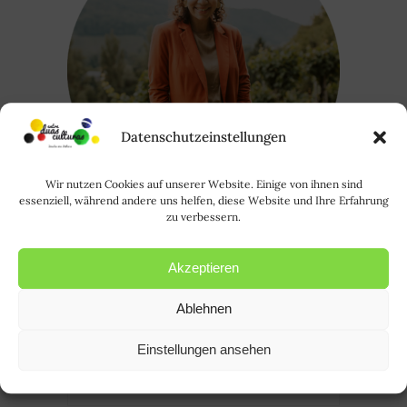
Datenschutzeinstellungen
Wir nutzen Cookies auf unserer Website. Einige von ihnen sind
essenziell, während andere uns helfen, diese Website und Ihre Erfahrung
zu verbessern.
Oi, eu sou a Rode. Saiba mais sobre
Akzeptieren
mim
AQUI
. | Hallo, ich bin Rode und
Ablehnen
HIER
erfahrt ihr mehr über mich.
Einstellungen ansehen
Suchen
nach: