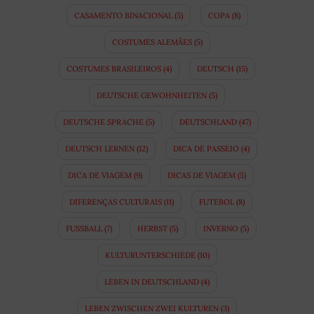
CASAMENTO BINACIONAL
(5)
COPA
(8)
COSTUMES ALEMÃES
(5)
COSTUMES BRASILEIROS
(4)
DEUTSCH
(15)
DEUTSCHE GEWOHNHEITEN
(5)
DEUTSCHE SPRACHE
(5)
DEUTSCHLAND
(47)
DEUTSCH LERNEN
(12)
DICA DE PASSEIO
(4)
DICA DE VIAGEM
(9)
DICAS DE VIAGEM
(5)
DIFERENÇAS CULTURAIS
(11)
FUTEBOL
(8)
FUSSBALL
(7)
HERBST
(5)
INVERNO
(5)
KULTURUNTERSCHIEDE
(10)
LEBEN IN DEUTSCHLAND
(4)
LEBEN ZWISCHEN ZWEI KULTUREN
(3)