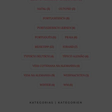
NATAL
(3)
OUTONO
(5)
PORTUGIESISCH
(8)
PORTUGIESISCH LERNEN
(4)
PORTUGUÊS
(11)
PRAIA
(6)
REISETIPP
(12)
STRAND
(7)
TYPISCH DEUTSCH
(4)
TÍPICO ALEMÃO
(4)
VIDA COTIDIANA NA ALEMANHA
(4)
VIDA NA ALEMANHA
(9)
WEIHNACHTEN
(3)
WINTER
(4)
WM
(8)
KATEGORIAS | KATEGORIEN