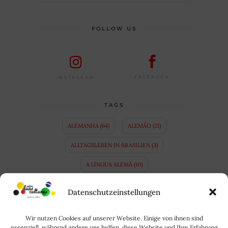
FOLLOW US
FACEBOOK
INSTAGRAM
TAGS
ALEMANHA
(64)
ALEMÃO
(21)
ALLTAGSLEBEN IN BRASILIEN
(3)
A LÍNGUA ALEMÃ
(10)
APRENDER ALEMÃO
(14)
BAVIERA
(4)
Datenschutzeinstellungen
BAYERN
(4)
BINATIONALE EHE
(3)
Wir nutzen Cookies auf unserer Website. Einige von ihnen sind
BRASIL
(35)
BRASILIEN
(34)
essenziell, während andere uns helfen, diese Website und Ihre Erfahrung