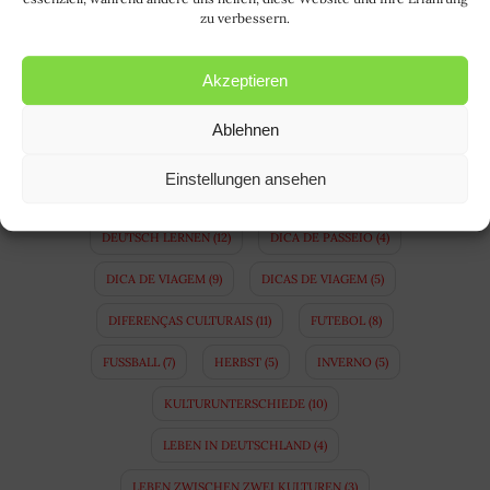
zu verbessern.
CASAMENTO BINACIONAL
(5)
COPA
(8)
COSTUMES ALEMÃES
(5)
Akzeptieren
COSTUMES BRASILEIROS
(4)
DEUTSCH
(15)
Ablehnen
DEUTSCHE GEWOHNHEITEN
(5)
Einstellungen ansehen
DEUTSCHE SPRACHE
(5)
DEUTSCHLAND
(47)
DEUTSCH LERNEN
(12)
DICA DE PASSEIO
(4)
DICA DE VIAGEM
(9)
DICAS DE VIAGEM
(5)
DIFERENÇAS CULTURAIS
(11)
FUTEBOL
(8)
FUSSBALL
(7)
HERBST
(5)
INVERNO
(5)
KULTURUNTERSCHIEDE
(10)
LEBEN IN DEUTSCHLAND
(4)
LEBEN ZWISCHEN ZWEI KULTUREN
(3)