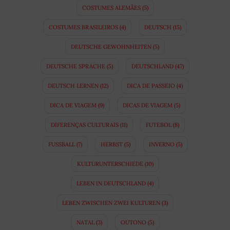
COSTUMES ALEMÃES
(5)
COSTUMES BRASILEIROS
(4)
DEUTSCH
(15)
DEUTSCHE GEWOHNHEITEN
(5)
DEUTSCHE SPRACHE
(5)
DEUTSCHLAND
(47)
DEUTSCH LERNEN
(12)
DICA DE PASSEIO
(4)
DICA DE VIAGEM
(9)
DICAS DE VIAGEM
(5)
DIFERENÇAS CULTURAIS
(11)
FUTEBOL
(8)
FUSSBALL
(7)
HERBST
(5)
INVERNO
(5)
KULTURUNTERSCHIEDE
(10)
LEBEN IN DEUTSCHLAND
(4)
LEBEN ZWISCHEN ZWEI KULTUREN
(3)
NATAL
(3)
OUTONO
(5)