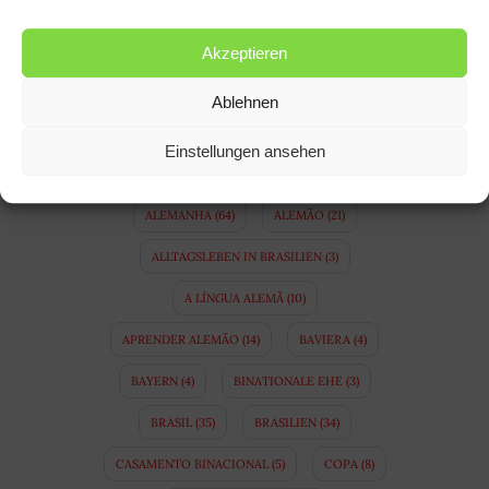
FOLLOW US
Akzeptieren
Ablehnen
FACEBOOK
INSTAGRAM
Einstellungen ansehen
TAGS
ALEMANHA
(64)
ALEMÃO
(21)
ALLTAGSLEBEN IN BRASILIEN
(3)
A LÍNGUA ALEMÃ
(10)
APRENDER ALEMÃO
(14)
BAVIERA
(4)
BAYERN
(4)
BINATIONALE EHE
(3)
BRASIL
(35)
BRASILIEN
(34)
CASAMENTO BINACIONAL
(5)
COPA
(8)