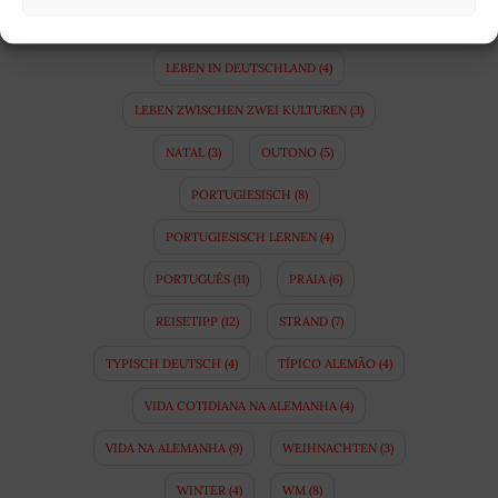
KULTURUNTERSCHIEDE
(10)
LEBEN IN DEUTSCHLAND
(4)
LEBEN ZWISCHEN ZWEI KULTUREN
(3)
NATAL
(3)
OUTONO
(5)
PORTUGIESISCH
(8)
PORTUGIESISCH LERNEN
(4)
PORTUGUÊS
(11)
PRAIA
(6)
REISETIPP
(12)
STRAND
(7)
TYPISCH DEUTSCH
(4)
TÍPICO ALEMÃO
(4)
VIDA COTIDIANA NA ALEMANHA
(4)
VIDA NA ALEMANHA
(9)
WEIHNACHTEN
(3)
WINTER
(4)
WM
(8)