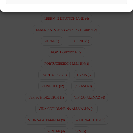
KULTURUNTERSCHIEDE
(10)
LEBEN IN DEUTSCHLAND
(4)
LEBEN ZWISCHEN ZWEI KULTUREN
(3)
NATAL
(3)
OUTONO
(5)
PORTUGIESISCH
(8)
PORTUGIESISCH LERNEN
(4)
PORTUGUÊS
(11)
PRAIA
(6)
REISETIPP
(12)
STRAND
(7)
TYPISCH DEUTSCH
(4)
TÍPICO ALEMÃO
(4)
VIDA COTIDIANA NA ALEMANHA
(4)
VIDA NA ALEMANHA
(9)
WEIHNACHTEN
(3)
WINTER
(4)
WM
(8)