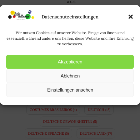
TAGS
ALEMANHA
(64)
ALEMÃO
(21)
Datenschutzeinstellungen
ALLTAGSLEBEN IN BRASILIEN
(3)
Wir nutzen Cookies auf unserer Website. Einige von ihnen sind
essenziell, während andere uns helfen, diese Website und Ihre Erfahrung
A LÍNGUA ALEMÃ
(10)
zu verbessern.
APRENDER ALEMÃO
(14)
BAVIERA
(4)
Akzeptieren
BAYERN
(4)
BINATIONALE EHE
(3)
BRASIL
(35)
BRASILIEN
(34)
Ablehnen
CASAMENTO BINACIONAL
(5)
COPA
(8)
Einstellungen ansehen
COSTUMES ALEMÃES
(5)
COSTUMES BRASILEIROS
(4)
DEUTSCH
(15)
DEUTSCHE GEWOHNHEITEN
(5)
DEUTSCHE SPRACHE
(5)
DEUTSCHLAND
(47)