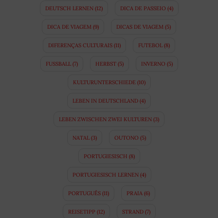
DEUTSCH LERNEN
(12)
DICA DE PASSEIO
(4)
DICA DE VIAGEM
(9)
DICAS DE VIAGEM
(5)
DIFERENÇAS CULTURAIS
(11)
FUTEBOL
(8)
FUSSBALL
(7)
HERBST
(5)
INVERNO
(5)
KULTURUNTERSCHIEDE
(10)
LEBEN IN DEUTSCHLAND
(4)
LEBEN ZWISCHEN ZWEI KULTUREN
(3)
NATAL
(3)
OUTONO
(5)
PORTUGIESISCH
(8)
PORTUGIESISCH LERNEN
(4)
PORTUGUÊS
(11)
PRAIA
(6)
REISETIPP
(12)
STRAND
(7)