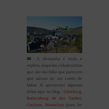
A Alemanha é linda e
repleta daquelas cidadezinhas
que são tão fofas que parecem
que saíram de um conto de
fadas! Já apresentei algumas
delas aqui no blog :
Lüneburg
,
Rothenburg ob der Tauber
,
Cochem
,
Monschau
(para ler