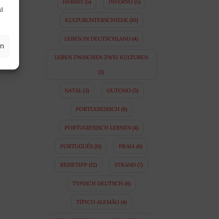
HERBST
(5)
INVERNO
(5)
nd
KULTURUNTERSCHIEDE
(10)
LEBEN IN DEUTSCHLAND
(4)
en
LEBEN ZWISCHEN ZWEI KULTUREN
(3)
NATAL
(3)
OUTONO
(5)
PORTUGIESISCH
(8)
PORTUGIESISCH LERNEN
(4)
PORTUGUÊS
(11)
PRAIA
(6)
REISETIPP
(12)
STRAND
(7)
TYPISCH DEUTSCH
(4)
TÍPICO ALEMÃO
(4)