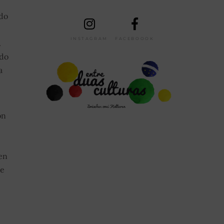
 do
INSTAGRAM
FACEBOOOK
.
 do
a
on
en
te