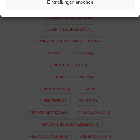
Einstellungen ansehen
FUSSBALL
(7)
HERBST
(5)
INVERNO
(5)
KULTURUNTERSCHIEDE
(10)
LEBEN IN DEUTSCHLAND
(4)
LEBEN ZWISCHEN ZWEI KULTUREN
(3)
NATAL
(3)
OUTONO
(5)
PORTUGIESISCH
(8)
PORTUGIESISCH LERNEN
(4)
PORTUGUÊS
(11)
PRAIA
(6)
REISETIPP
(12)
STRAND
(7)
TYPISCH DEUTSCH
(4)
TÍPICO ALEMÃO
(4)
VIDA COTIDIANA NA ALEMANHA
(4)
VIDA NA ALEMANHA
(9)
WEIHNACHTEN
(3)