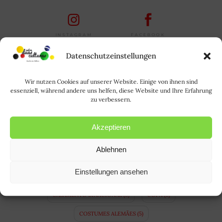
FACEBOOK
INSTAGRAM
Datenschutzeinstellungen
TAGS
Wir nutzen Cookies auf unserer Website. Einige von ihnen sind
ALEMANHA
(64)
ALEMÃO
(21)
essenziell, während andere uns helfen, diese Website und Ihre Erfahrung
zu verbessern.
ALLTAGSLEBEN IN BRASILIEN
(3)
A LÍNGUA ALEMÃ
(10)
Akzeptieren
APRENDER ALEMÃO
(14)
BAVIERA
(4)
Ablehnen
BAYERN
(4)
BINATIONALE EHE
(3)
Einstellungen ansehen
BRASIL
(35)
BRASILIEN
(34)
CASAMENTO BINACIONAL
(5)
COPA
(8)
COSTUMES ALEMÃES
(5)