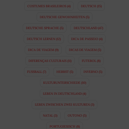
COSTUMES BRASILEIROS
(4)
DEUTSCH
(15)
DEUTSCHE GEWOHNHEITEN
(5)
DEUTSCHE SPRACHE
(5)
DEUTSCHLAND
(47)
DEUTSCH LERNEN
(12)
DICA DE PASSEIO
(4)
DICA DE VIAGEM
(9)
DICAS DE VIAGEM
(5)
DIFERENÇAS CULTURAIS
(11)
FUTEBOL
(8)
FUSSBALL
(7)
HERBST
(5)
INVERNO
(5)
KULTURUNTERSCHIEDE
(10)
LEBEN IN DEUTSCHLAND
(4)
LEBEN ZWISCHEN ZWEI KULTUREN
(3)
NATAL
(3)
OUTONO
(5)
PORTUGIESISCH
(8)