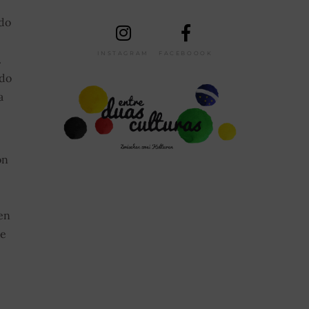
 do
INSTAGRAM
FACEBOOOK
.
 do
a
on
en
te