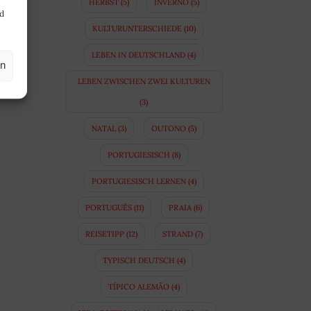
HERBST
(5)
INVERNO
(5)
nd
KULTURUNTERSCHIEDE
(10)
LEBEN IN DEUTSCHLAND
(4)
en
LEBEN ZWISCHEN ZWEI KULTUREN
(3)
NATAL
(3)
OUTONO
(5)
PORTUGIESISCH
(8)
PORTUGIESISCH LERNEN
(4)
PORTUGUÊS
(11)
PRAIA
(6)
REISETIPP
(12)
STRAND
(7)
TYPISCH DEUTSCH
(4)
TÍPICO ALEMÃO
(4)