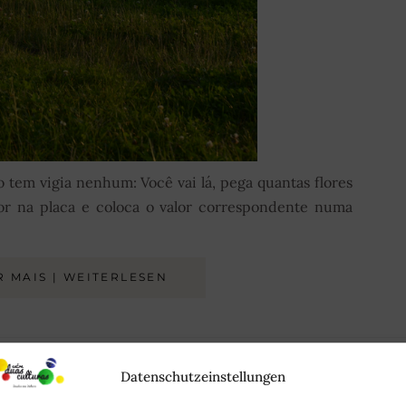
o tem vigia nenhum: Você vai lá, pega quantas flores
lor na placa e coloca o valor correspondente numa
R MAIS | WEITERLESEN
Juli 17, 2014
Datenschutzeinstellungen