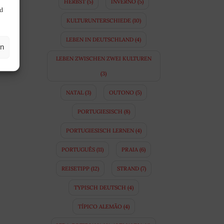
HERBST
(5)
INVERNO
(5)
nd
KULTURUNTERSCHIEDE
(10)
LEBEN IN DEUTSCHLAND
(4)
en
LEBEN ZWISCHEN ZWEI KULTUREN
(3)
NATAL
(3)
OUTONO
(5)
PORTUGIESISCH
(8)
PORTUGIESISCH LERNEN
(4)
PORTUGUÊS
(11)
PRAIA
(6)
REISETIPP
(12)
STRAND
(7)
TYPISCH DEUTSCH
(4)
TÍPICO ALEMÃO
(4)