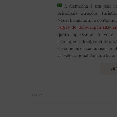
A Alemanha é um país lin
principais atrações turís
Neuschwanstein. Já contei num
região de Schwangau (Bavier
quero apresentar a você
recompensado(a), se criar cor
Coloque os calçados mais conf
vai valer a pena! Vamos à lista:
LE
RODE