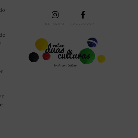
 do
INSTAGRAM
FACEBOOOK
.
 do
a
on
en
te