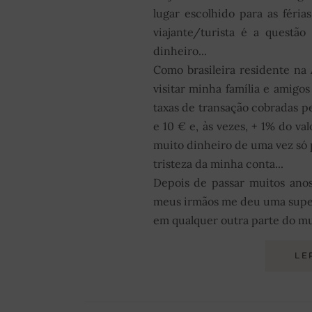
lugar escolhido para as féria
viajante/turista é a questã
dinheiro...
Como brasileira residente na
visitar minha família e amigos
taxas de transação cobradas p
e 10 € e, às vezes, + 1% do va
muito dinheiro de uma vez só 
tristeza da minha conta...
Depois de passar muitos anos
meus irmãos me deu uma superd
em qualquer outra parte do mu
LE