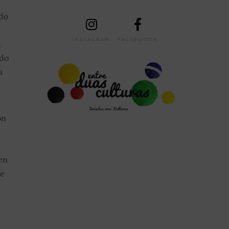
 do
INSTAGRAM
FACEBOOOK
.
 do
a
on
en
te