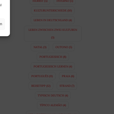
HERBST
(5)
INVERNO
(5)
nd
KULTURUNTERSCHIEDE
(10)
LEBEN IN DEUTSCHLAND
(4)
en
LEBEN ZWISCHEN ZWEI KULTUREN
(3)
NATAL
(3)
OUTONO
(5)
PORTUGIESISCH
(8)
PORTUGIESISCH LERNEN
(4)
PORTUGUÊS
(11)
PRAIA
(6)
REISETIPP
(12)
STRAND
(7)
TYPISCH DEUTSCH
(4)
TÍPICO ALEMÃO
(4)