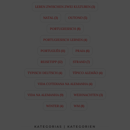
LEBEN ZWISCHEN ZWEI KULTUREN
(3)
NATAL
(3)
OUTONO
(5)
PORTUGIESISCH
(8)
PORTUGIESISCH LERNEN
(4)
PORTUGUÊS
(11)
PRAIA
(6)
REISETIPP
(12)
STRAND
(7)
TYPISCH DEUTSCH
(4)
TÍPICO ALEMÃO
(4)
VIDA COTIDIANA NA ALEMANHA
(4)
VIDA NA ALEMANHA
(9)
WEIHNACHTEN
(3)
WINTER
(4)
WM
(8)
KATEGORIAS | KATEGORIEN