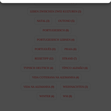
LEBEN IN DEUTSCHLAND
(4)
LEBEN ZWISCHEN ZWEI KULTUREN
(3)
NATAL
(3)
OUTONO
(5)
PORTUGIESISCH
(8)
PORTUGIESISCH LERNEN
(4)
PORTUGUÊS
(11)
PRAIA
(6)
REISETIPP
(12)
STRAND
(7)
TYPISCH DEUTSCH
(4)
TÍPICO ALEMÃO
(4)
VIDA COTIDIANA NA ALEMANHA
(4)
VIDA NA ALEMANHA
(9)
WEIHNACHTEN
(3)
WINTER
(4)
WM
(8)