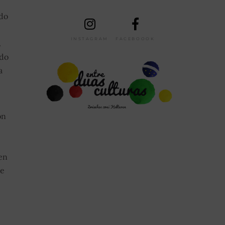
 do
INSTAGRAM
FACEBOOOK
.
 do
a
on
en
te