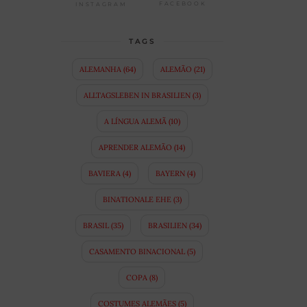
FACEBOOK
INSTAGRAM
TAGS
ALEMANHA
(64)
ALEMÃO
(21)
ALLTAGSLEBEN IN BRASILIEN
(3)
A LÍNGUA ALEMÃ
(10)
APRENDER ALEMÃO
(14)
BAVIERA
(4)
BAYERN
(4)
BINATIONALE EHE
(3)
BRASIL
(35)
BRASILIEN
(34)
CASAMENTO BINACIONAL
(5)
COPA
(8)
COSTUMES ALEMÃES
(5)