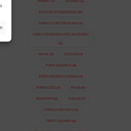
HERBST
(5)
INVERNO
(5)
nd
KULTURUNTERSCHIEDE
(10)
LEBEN IN DEUTSCHLAND
(4)
en
LEBEN ZWISCHEN ZWEI KULTUREN
(3)
NATAL
(3)
OUTONO
(5)
PORTUGIESISCH
(8)
PORTUGIESISCH LERNEN
(4)
PORTUGUÊS
(11)
PRAIA
(6)
REISETIPP
(12)
STRAND
(7)
TYPISCH DEUTSCH
(4)
TÍPICO ALEMÃO
(4)