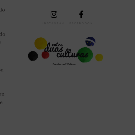
 do
INSTAGRAM
FACEBOOOK
.
 do
a
on
en
te