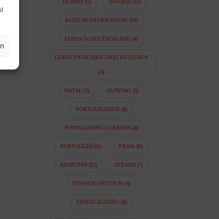
HERBST
(5)
INVERNO
(5)
nd
KULTURUNTERSCHIEDE
(10)
LEBEN IN DEUTSCHLAND
(4)
en
LEBEN ZWISCHEN ZWEI KULTUREN
(3)
NATAL
(3)
OUTONO
(5)
PORTUGIESISCH
(8)
PORTUGIESISCH LERNEN
(4)
PORTUGUÊS
(11)
PRAIA
(6)
REISETIPP
(12)
STRAND
(7)
TYPISCH DEUTSCH
(4)
TÍPICO ALEMÃO
(4)