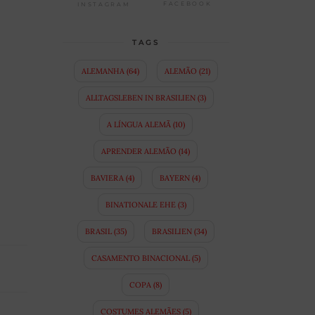
FACEBOOK
INSTAGRAM
TAGS
ALEMANHA
(64)
ALEMÃO
(21)
ALLTAGSLEBEN IN BRASILIEN
(3)
A LÍNGUA ALEMÃ
(10)
APRENDER ALEMÃO
(14)
BAVIERA
(4)
BAYERN
(4)
BINATIONALE EHE
(3)
BRASIL
(35)
BRASILIEN
(34)
CASAMENTO BINACIONAL
(5)
COPA
(8)
COSTUMES ALEMÃES
(5)