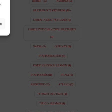
HERBST
(5)
INVERNO
(5)
nd
KULTURUNTERSCHIEDE
(10)
LEBEN IN DEUTSCHLAND
(4)
en
LEBEN ZWISCHEN ZWEI KULTUREN
(3)
NATAL
(3)
OUTONO
(5)
PORTUGIESISCH
(8)
PORTUGIESISCH LERNEN
(4)
PORTUGUÊS
(11)
PRAIA
(6)
REISETIPP
(12)
STRAND
(7)
TYPISCH DEUTSCH
(4)
TÍPICO ALEMÃO
(4)