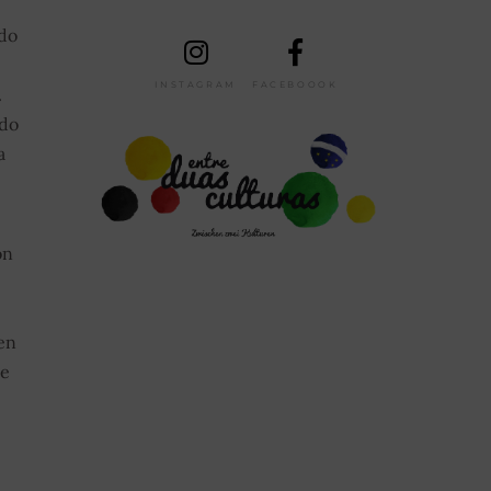
 do
INSTAGRAM
FACEBOOOK
.
 do
a
on
en
te