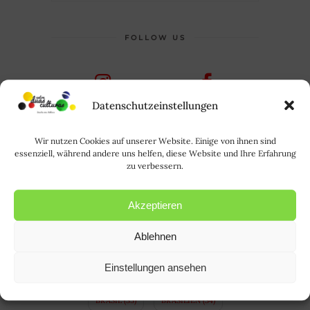
FOLLOW US
Datenschutzeinstellungen
FACEBOOK
INSTAGRAM
Wir nutzen Cookies auf unserer Website. Einige von ihnen sind
TAGS
essenziell, während andere uns helfen, diese Website und Ihre Erfahrung
zu verbessern.
ALEMANHA
(64)
ALEMÃO
(21)
ALLTAGSLEBEN IN BRASILIEN
(3)
Akzeptieren
A LÍNGUA ALEMÃ
(10)
Ablehnen
APRENDER ALEMÃO
(14)
BAVIERA
(4)
Einstellungen ansehen
BAYERN
(4)
BINATIONALE EHE
(3)
BRASIL
(35)
BRASILIEN
(34)