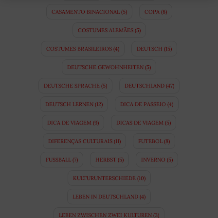
CASAMENTO BINACIONAL
(5)
COPA
(8)
COSTUMES ALEMÃES
(5)
COSTUMES BRASILEIROS
(4)
DEUTSCH
(15)
DEUTSCHE GEWOHNHEITEN
(5)
DEUTSCHE SPRACHE
(5)
DEUTSCHLAND
(47)
DEUTSCH LERNEN
(12)
DICA DE PASSEIO
(4)
DICA DE VIAGEM
(9)
DICAS DE VIAGEM
(5)
DIFERENÇAS CULTURAIS
(11)
FUTEBOL
(8)
FUSSBALL
(7)
HERBST
(5)
INVERNO
(5)
KULTURUNTERSCHIEDE
(10)
LEBEN IN DEUTSCHLAND
(4)
LEBEN ZWISCHEN ZWEI KULTUREN
(3)