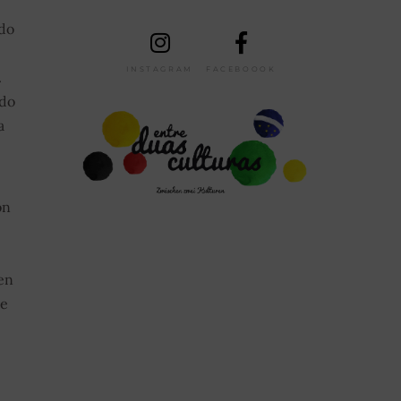
 do
INSTAGRAM
FACEBOOOK
.
 do
a
on
en
te