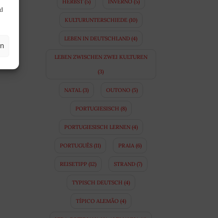
HERBST
(5)
INVERNO
(5)
nd
KULTURUNTERSCHIEDE
(10)
LEBEN IN DEUTSCHLAND
(4)
en
LEBEN ZWISCHEN ZWEI KULTUREN
(3)
NATAL
(3)
OUTONO
(5)
PORTUGIESISCH
(8)
PORTUGIESISCH LERNEN
(4)
PORTUGUÊS
(11)
PRAIA
(6)
REISETIPP
(12)
STRAND
(7)
TYPISCH DEUTSCH
(4)
TÍPICO ALEMÃO
(4)