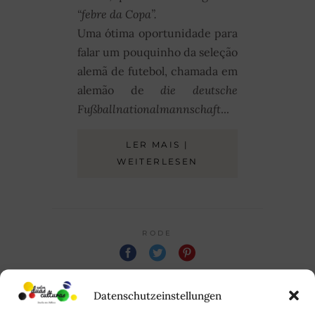
“febre da Copa”.
Uma ótima oportunidade para
falar um pouquinho da seleção
alemã de futebol, chamada em
alemão de
die deutsche
Fußballnationalmannschaft
...
LER MAIS |
WEITERLESEN
RODE
Juli 7, 2014
Datenschutzeinstellungen