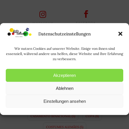
FACEBOOK
INSTAGRAM
Datenschutzeinstellungen
TAGS
Wir nutzen Cookies auf unserer Website. Einige von ihnen sind
ALEMANHA
(64)
ALEMÃO
(21)
essenziell, während andere uns helfen, diese Website und Ihre Erfahrung
zu verbessern.
ALLTAGSLEBEN IN BRASILIEN
(3)
A LÍNGUA ALEMÃ
(10)
Akzeptieren
APRENDER ALEMÃO
(14)
BAVIERA
(4)
Ablehnen
BAYERN
(4)
BINATIONALE EHE
(3)
Einstellungen ansehen
BRASIL
(35)
BRASILIEN
(34)
CASAMENTO BINACIONAL
(5)
COPA
(8)
COSTUMES ALEMÃES
(5)