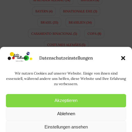
BAYERN
(4)
BINATIONALE EHE
(3)
BRASIL
(35)
BRASILIEN
(34)
CASAMENTO BINACIONAL
(5)
COPA
(8)
COSTUMES ALEMÃES
(5)
COSTUMES BRASILEIROS
(4)
DEUTSCH
(15)
Datenschutzeinstellungen
DEUTSCHE GEWOHNHEITEN
(5)
Wir nutzen Cookies auf unserer Website. Einige von ihnen sind
DEUTSCHE SPRACHE
(5)
DEUTSCHLAND
(47)
essenziell, während andere uns helfen, diese Website und Ihre Erfahrung
zu verbessern.
DEUTSCH LERNEN
(12)
DICA DE PASSEIO
(4)
Akzeptieren
DICA DE VIAGEM
(9)
DICAS DE VIAGEM
(5)
DIFERENÇAS CULTURAIS
(11)
FUTEBOL
(8)
Ablehnen
FUSSBALL
(7)
HERBST
(5)
INVERNO
(5)
Einstellungen ansehen