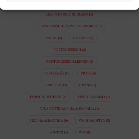
KULTURUNTERSCHIEDE
(10)
LEBEN IN DEUTSCHLAND
(4)
LEBEN ZWISCHEN ZWEI KULTUREN
(3)
NATAL
(3)
OUTONO
(5)
PORTUGIESISCH
(8)
PORTUGIESISCH LERNEN
(4)
PORTUGUÊS
(11)
PRAIA
(6)
REISETIPP
(12)
STRAND
(7)
TYPISCH DEUTSCH
(4)
TÍPICO ALEMÃO
(4)
VIDA COTIDIANA NA ALEMANHA
(4)
VIDA NA ALEMANHA
(9)
WEIHNACHTEN
(3)
WINTER
(4)
WM
(8)