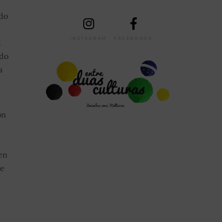
 do
INSTAGRAM
FACEBOOOK
.
 do
a
on
en
te