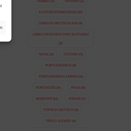
HERBST
(5)
INVERNO
(5)
nd
KULTURUNTERSCHIEDE
(10)
LEBEN IN DEUTSCHLAND
(4)
en
LEBEN ZWISCHEN ZWEI KULTUREN
(3)
NATAL
(3)
OUTONO
(5)
PORTUGIESISCH
(8)
PORTUGIESISCH LERNEN
(4)
PORTUGUÊS
(11)
PRAIA
(6)
REISETIPP
(12)
STRAND
(7)
TYPISCH DEUTSCH
(4)
TÍPICO ALEMÃO
(4)