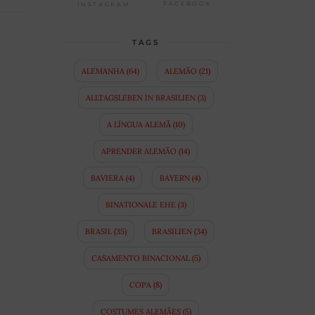
FACEBOOK
INSTAGRAM
TAGS
ALEMANHA
(64)
ALEMÃO
(21)
ALLTAGSLEBEN IN BRASILIEN
(3)
A LÍNGUA ALEMÃ
(10)
APRENDER ALEMÃO
(14)
BAVIERA
(4)
BAYERN
(4)
BINATIONALE EHE
(3)
BRASIL
(35)
BRASILIEN
(34)
CASAMENTO BINACIONAL
(5)
COPA
(8)
COSTUMES ALEMÃES
(5)