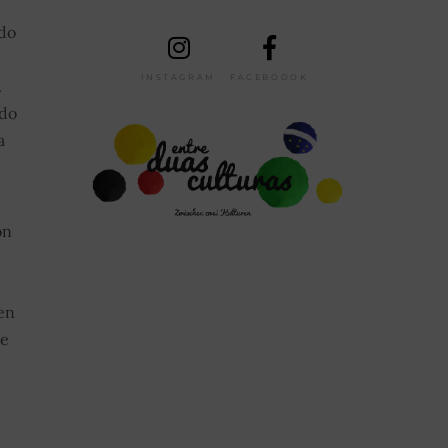
 do
INSTAGRAM
FACEBOOOK
.
 do
a
on
en
te