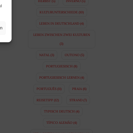
HERBST
(5)
INVERNO
(5)
nd
KULTURUNTERSCHIEDE
(10)
LEBEN IN DEUTSCHLAND
(4)
en
LEBEN ZWISCHEN ZWEI KULTUREN
(3)
NATAL
(3)
OUTONO
(5)
PORTUGIESISCH
(8)
PORTUGIESISCH LERNEN
(4)
PORTUGUÊS
(11)
PRAIA
(6)
REISETIPP
(12)
STRAND
(7)
TYPISCH DEUTSCH
(4)
TÍPICO ALEMÃO
(4)