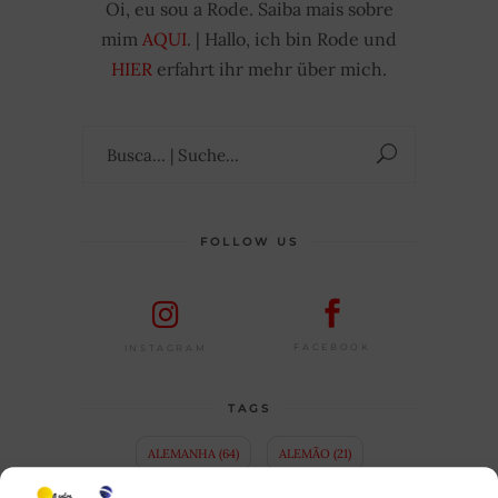
Oi, eu sou a Rode. Saiba mais sobre
mim
AQUI
. | Hallo, ich bin Rode und
HIER
erfahrt ihr mehr über mich.
Suchen
nach:
FOLLOW US
FACEBOOK
INSTAGRAM
TAGS
ALEMANHA
(64)
ALEMÃO
(21)
ALLTAGSLEBEN IN BRASILIEN
(3)