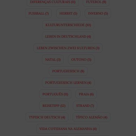
DIFERENÇAS CULTURAIS
(11)
FUTEBOL
(8)
FUSSBALL
(7)
HERBST
(5)
INVERNO
(5)
KULTURUNTERSCHIEDE
(10)
LEBEN IN DEUTSCHLAND
(4)
LEBEN ZWISCHEN ZWEI KULTUREN
(3)
NATAL
(3)
OUTONO
(5)
PORTUGIESISCH
(8)
PORTUGIESISCH LERNEN
(4)
PORTUGUÊS
(11)
PRAIA
(6)
REISETIPP
(12)
STRAND
(7)
TYPISCH DEUTSCH
(4)
TÍPICO ALEMÃO
(4)
VIDA COTIDIANA NA ALEMANHA
(4)